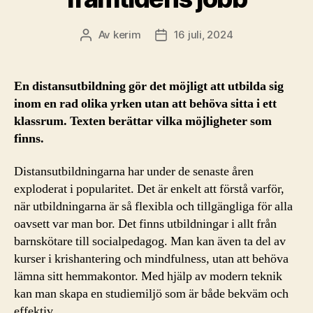
Av
kerim
16 juli, 2024
Inläggsförfattare
Inläggsdatum
En distansutbildning gör det möjligt att utbilda sig
inom en rad olika yrken utan att behöva sitta i ett
klassrum. Texten berättar vilka möjligheter som
finns.
Distansutbildningarna har under de senaste åren
exploderat i popularitet. Det är enkelt att förstå varför,
när utbildningarna är så flexibla och tillgängliga för alla
oavsett var man bor. Det finns utbildningar i allt från
barnskötare till socialpedagog. Man kan även ta del av
kurser i krishantering och mindfulness, utan att behöva
lämna sitt hemmakontor. Med hjälp av modern teknik
kan man skapa en studiemiljö som är både bekväm och
effektiv.